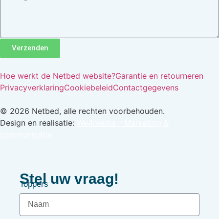
Verzenden
Hoe werkt de Netbed website?
Garantie en retourneren
Privacyverklaring
Cookiebeleid
Contactgegevens
© 2026 Netbed, alle rechten voorbehouden.
Design en realisatie:
We4media – Marketing &
communicatie
Stel uw vraag!
Toppers