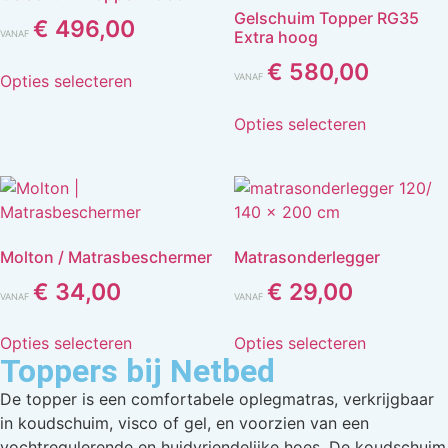
Gelschuim Topper RG35
€
496,00
Extra hoog
VANAF
€
580,00
Opties selecteren
VANAF
Opties selecteren
Molton / Matrasbeschermer
Matrasonderlegger
€
34,00
€
29,00
VANAF
VANAF
Opties selecteren
Opties selecteren
Toppers bij Netbed
De topper is een comfortabele oplegmatras, verkrijgbaar
in koudschuim, visco of gel, en voorzien van een
vochtregulerende en huidvriendelijke hoes. De koudschuim