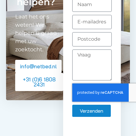
helpen?
Laat het ons
weten! We
helpen u graag
met uw
zoektocht.
info@netbed.nl
+31 (0)6 1808
2431
Verzenden