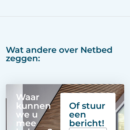
Wat andere over Netbed
zeggen:
Waar
kunnen
Of stuur
we u
een
mee
bericht!