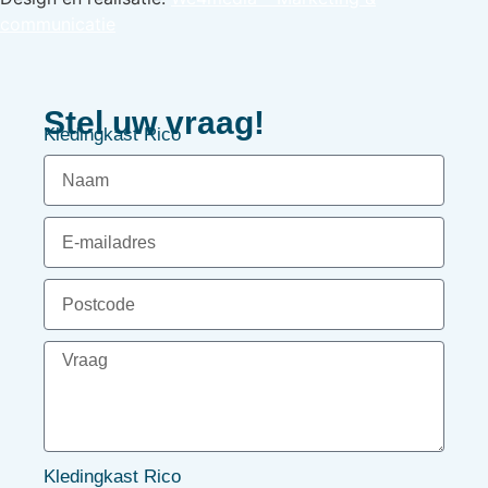
communicatie
Stel uw vraag!
Kledingkast Rico
Kledingkast Rico