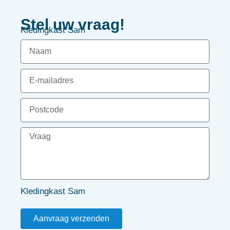
Stel uw vraag!
Kledingkast Sam
Kledingkast Sam
Aanvraag verzenden