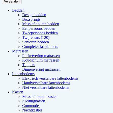
Verzenden
Bedden
Design bedden
Boxsprings
Massief houten bedden
Eenpersoons bedden
Tweepersoons bedden
Twijfelaars (120)
Senioren bedden
Complete slaapkamers
Matrassen
Pocketvering matrassen
Koudschuim matrassen
Toppers
Binnenvering matrassen
Lattenbodems
Elektrisch verstelbare lattenbodems
Handverstelbare lattenbodems
Niet verstelbare lattenbodems
Kasten
Massief houten kasten
Kledingkasten
Commodes
Nachtkastjes