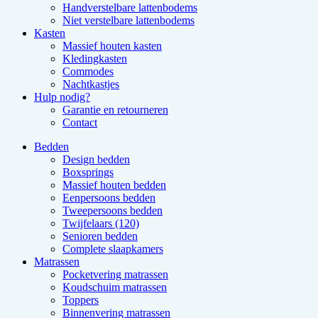
Handverstelbare lattenbodems
Niet verstelbare lattenbodems
Kasten
Massief houten kasten
Kledingkasten
Commodes
Nachtkastjes
Hulp nodig?
Garantie en retourneren
Contact
Bedden
Design bedden
Boxsprings
Massief houten bedden
Eenpersoons bedden
Tweepersoons bedden
Twijfelaars (120)
Senioren bedden
Complete slaapkamers
Matrassen
Pocketvering matrassen
Koudschuim matrassen
Toppers
Binnenvering matrassen