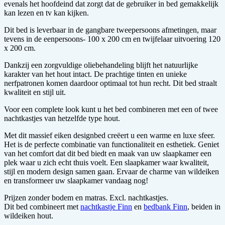
evenals het hoofdeind dat zorgt dat de gebruiker in bed gemakkelijk
kan lezen en tv kan kijken.
Dit bed is leverbaar in de gangbare tweepersoons afmetingen, maar
tevens in de eenpersoons- 100 x 200 cm en twijfelaar uitvoering 120
x 200 cm.
Dankzij een zorgvuldige oliebehandeling blijft het natuurlijke
karakter van het hout intact. De prachtige tinten en unieke
nerfpatronen komen daardoor optimaal tot hun recht. Dit bed straalt
kwaliteit en stijl uit.
Voor een complete look kunt u het bed combineren met een of twee
nachtkastjes van hetzelfde type hout.
Met dit massief eiken designbed creëert u een warme en luxe sfeer.
Het is de perfecte combinatie van functionaliteit en esthetiek. Geniet
van het comfort dat dit bed biedt en maak van uw slaapkamer een
plek waar u zich echt thuis voelt. Een slaapkamer waar kwaliteit,
stijl en modern design samen gaan. Ervaar de charme van wildeiken
en transformeer uw slaapkamer vandaag nog!
Prijzen zonder bodem en matras. Excl. nachtkastjes.
Dit bed combineert met
nachtkastje Finn
en
bedbank Finn
, beiden in
wildeiken hout.