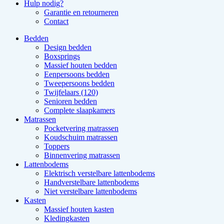
Hulp nodig?
Garantie en retourneren
Contact
Bedden
Design bedden
Boxsprings
Massief houten bedden
Eenpersoons bedden
Tweepersoons bedden
Twijfelaars (120)
Senioren bedden
Complete slaapkamers
Matrassen
Pocketvering matrassen
Koudschuim matrassen
Toppers
Binnenvering matrassen
Lattenbodems
Elektrisch verstelbare lattenbodems
Handverstelbare lattenbodems
Niet verstelbare lattenbodems
Kasten
Massief houten kasten
Kledingkasten