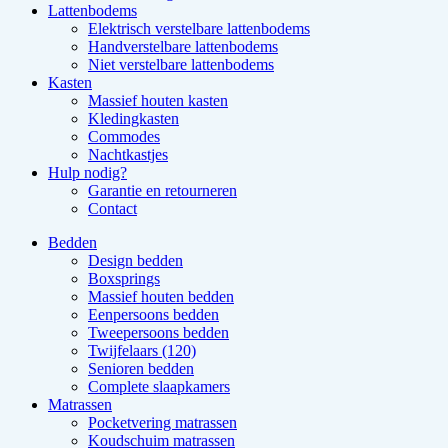
Lattenbodems
Elektrisch verstelbare lattenbodems
Handverstelbare lattenbodems
Niet verstelbare lattenbodems
Kasten
Massief houten kasten
Kledingkasten
Commodes
Nachtkastjes
Hulp nodig?
Garantie en retourneren
Contact
Bedden
Design bedden
Boxsprings
Massief houten bedden
Eenpersoons bedden
Tweepersoons bedden
Twijfelaars (120)
Senioren bedden
Complete slaapkamers
Matrassen
Pocketvering matrassen
Koudschuim matrassen