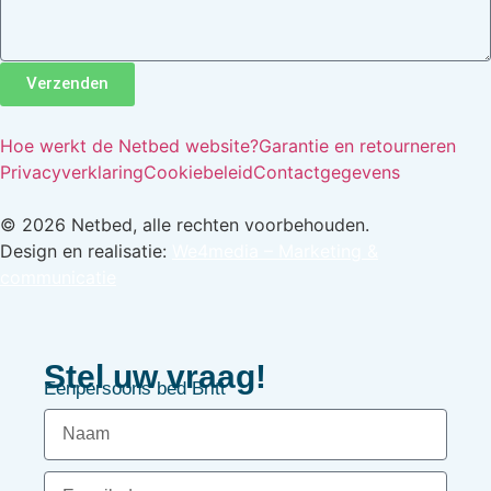
Verzenden
Hoe werkt de Netbed website?
Garantie en retourneren
Privacyverklaring
Cookiebeleid
Contactgegevens
© 2026 Netbed, alle rechten voorbehouden.
Design en realisatie:
We4media – Marketing &
communicatie
Stel uw vraag!
Eenpersoons bed Britt