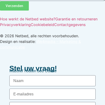
Verzenden
Hoe werkt de Netbed website?
Garantie en retourneren
Privacyverklaring
Cookiebeleid
Contactgegevens
© 2026 Netbed, alle rechten voorbehouden.
Design en realisatie:
We4media – Marketing &
communicatie
Stel uw vraag!
Massief houten bed Odette