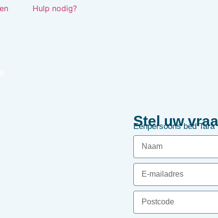
en
Hulp nodig?
e
Stel uw vraa
Eenpersoons bed Tara