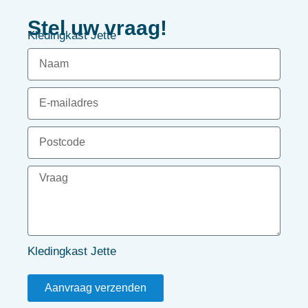
Stel uw vraag!
Kledingkast Jette
Kledingkast Jette
Aanvraag verzenden