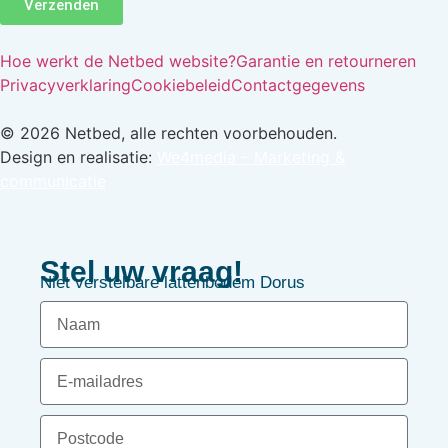
Verzenden
Hoe werkt de Netbed website?
Garantie en retourneren
Privacyverklaring
Cookiebeleid
Contactgegevens
© 2026 Netbed, alle rechten voorbehouden.
Design en realisatie:
We4media – Marketing &
communicatie
Stel uw vraag!
Niet verstelbare lattenbodem Dorus