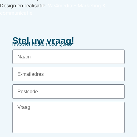
Design en realisatie:
We4media – Marketing &
communicatie
Stel uw vraag!
Massief houten bed Quino