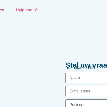
en
Hulp nodig?
e
Stel uw vraa
Nachtkastje Nils