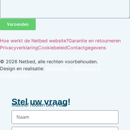
Verzenden
Hoe werkt de Netbed website?
Garantie en retourneren
Privacyverklaring
Cookiebeleid
Contactgegevens
© 2026 Netbed, alle rechten voorbehouden.
Design en realisatie:
We4media – Marketing &
communicatie
Stel uw vraag!
Massief houten bed Vidal